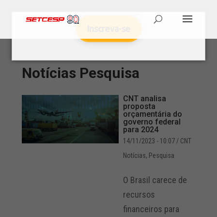
Inscreva-se
Notícias
Pesquisa
CNT analisa
proposta
orçamentária do
governo federal
para 2024
14/11/2023 - 10:07
/ CNT
Notícias
,
Pesquisa
O Brasil carece de
recursos
financeiros para