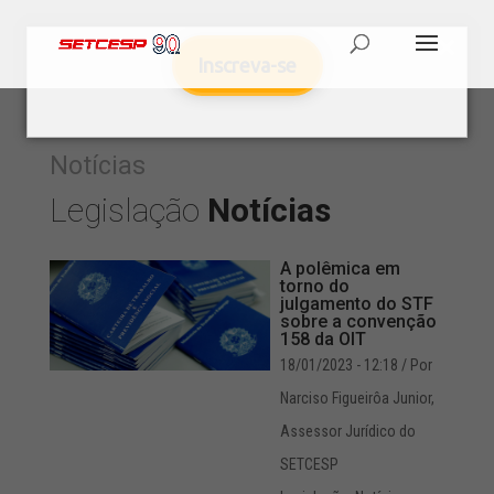
Inscreva-se
Notícias
Legislação
Notícias
A polêmica em
torno do
julgamento do STF
sobre a convenção
158 da OIT
18/01/2023 - 12:18
/ Por
Narciso Figueirôa Junior,
Assessor Jurídico do
SETCESP