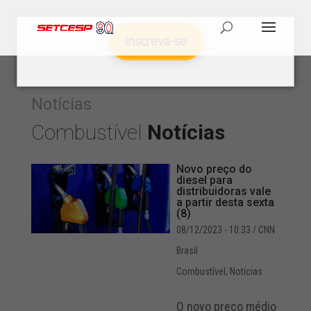
Inscreva-se
Notícias
Combustível
Notícias
Novo preço do
diesel para
distribuidoras vale
a partir desta sexta
(8)
08/12/2023 - 10:33
/ CNN
Brasil
Combustível
,
Notícias
O novo preço médio