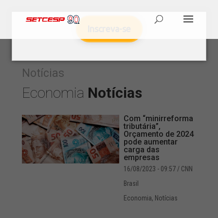
Inscreva-se
Notícias
Economia
Notícias
Com “minirreforma
tributária”,
Orçamento de 2024
pode aumentar
carga das
empresas
16/08/2023 - 09:57
/ CNN
Brasil
Economia
,
Notícias