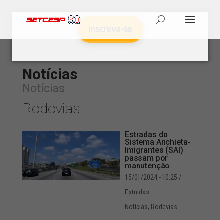
Inscreva-se
Notícias
Notícias
Rodovias
Estradas do
Sistema Anchieta-
Imigrantes (SAI)
passam por
manutenção
15/01/2024 - 10:25
/
Estradas
Notícias
,
Rodovias