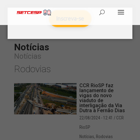
Inscreva-se
Notícias
Notícias
Rodovias
CCR RioSP faz
lançamento de
vigas do novo
viaduto de
interligação da Via
Dutra à Fernão Dias
22/08/2024 - 12:41
/ CCR
RioSP
Notícias
,
Rodovias