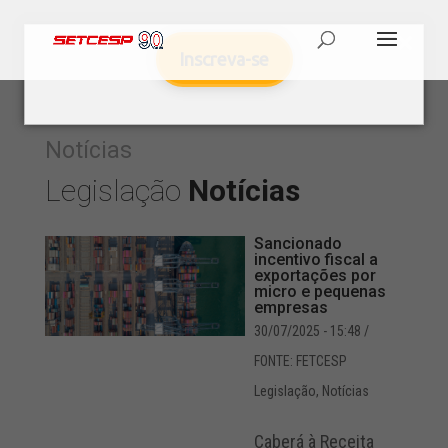
Inscreva-se
Notícias
Legislação
Notícias
Sancionado
incentivo fiscal a
exportações por
micro e pequenas
empresas
30/07/2025 - 15:48
/
FONTE: FETCESP
Legislação
,
Notícias
Caberá à Receita