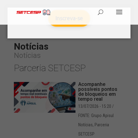
Inscreva-se
Notícias
Notícias
Parceria SETCESP
Acompanhe
possíveis pontos
de bloqueios em
tempo real
13/07/2026 - 15:20
/
FONTE: Grupo Apisul
Notícias
,
Parceria
SETCESP