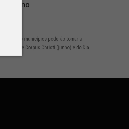
o noturno
, mas outros municípios poderão tomar a
eriados de Corpus Christi (junho) e do Dia