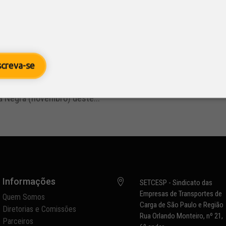
 em SP são antecipados e novo rodízi
5
/ SETCESP
slação
,
Notícias
screva-se
 a antecipação dos feriados só abrange a cidade de São Paulo
Prefeito Municipal de São Paulo, Bruno Covas, antecipou os f
a Negra (novembro) deste...
Informações

SETCESP - Sindicato das
Empresas de Transportes de
Quem Somos
Carga de São Paulo e Região
Diretorias e Comissões
Rua Orlando Monteiro, nº 21,
Parceiros