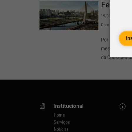
Feriados
19/03/2021 - 13:1
Coronavírus
,
Legi
In
Por enquanto,
mesma medidaO 
da Consciênci
Institucional

p
Home
Serviços
Notícias