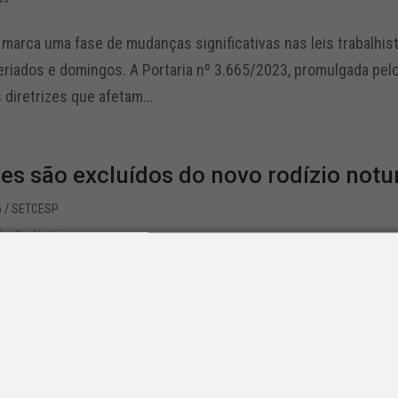
marca uma fase de mudanças significativas nas leis trabalhist
eriados e domingos. A Portaria nº 3.665/2023, promulgada pelo
 diretrizes que afetam...
s são excluídos do novo rodízio notu
5
/ SETCESP
slação
,
Notícias
SETCESP fez com que os caminhões voltem a cumprir as regras
Paulo excluiu os caminhões do novo rodízio noturno a partir d
 para o TRC é do SETCESP...