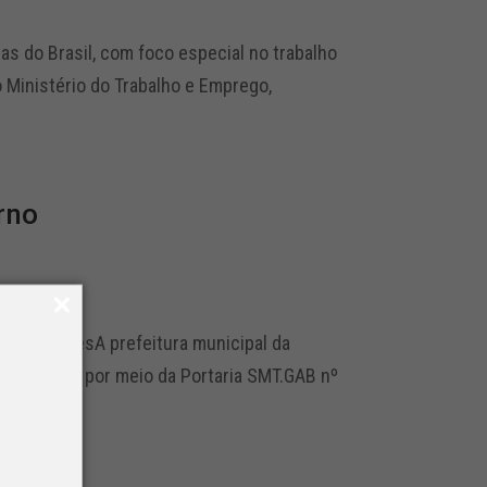
as do Brasil, com foco especial no trabalho
 Ministério do Trabalho e Emprego,
rno
 anterioresA prefeitura municipal da
e hoje (20) por meio da Portaria SMT.GAB nº