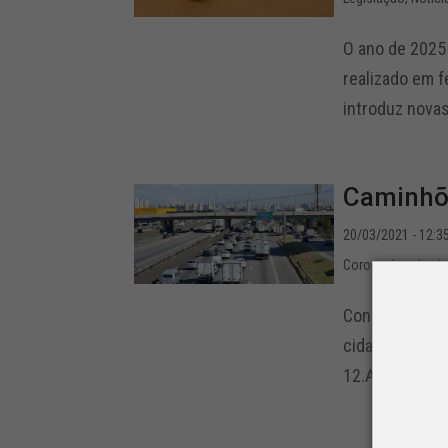
O ano de 2025 
realizado em f
introduz novas
Caminhõe
20/03/2021 - 12:3
Coronavírus
,
Legi
Conquista do 
cidade de São 
12.A conquista