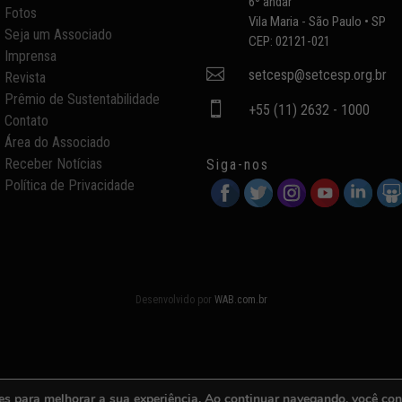
6º andar
Fotos
Vila Maria - São Paulo • SP
Seja um Associado
CEP: 02121-021
Imprensa

setcesp@setcesp.org.br
Revista
Prêmio de Sustentabilidade

+55 (11) 2632 - 1000
Contato
Área do Associado
Receber Notícias
Siga-nos
Política de Privacidade
Desenvolvido por
WAB.com.br
es para melhorar a sua experiência. Ao continuar navegando, você co