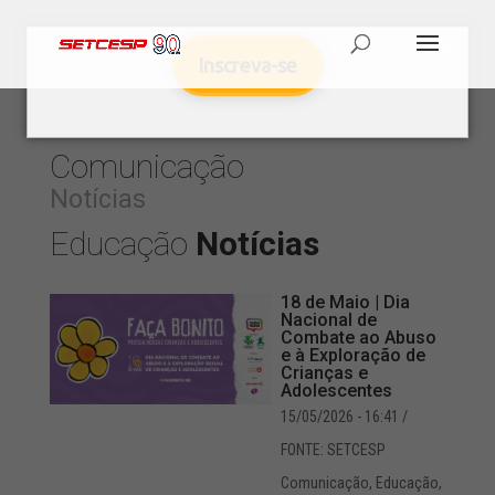
Inscreva-se
Comunicação
Notícias
Educação
Notícias
18 de Maio | Dia
Nacional de
Combate ao Abuso
e à Exploração de
Crianças e
Adolescentes
15/05/2026 - 16:41
/
FONTE: SETCESP
Comunicação
,
Educação
,