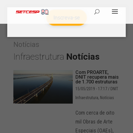
Inscreva-se
Notícias
Infraestrutura
Notícias
Com PROARTE,
DNIT recupera mais
de 1.700 estruturas
15/05/2019 - 17:17
/ DNIT
Infraestrutura
,
Notícias
Com cerca de oito
mil Obras de Arte
Especiais (OAEs),