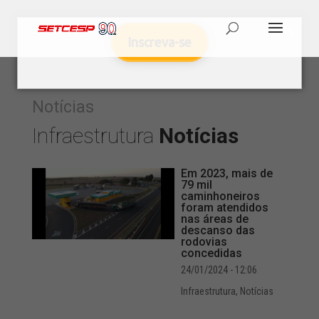
Inscreva-se
Notícias
Infraestrutura
Notícias
Em 2023, mais de
79 mil
caminhoneiros
foram atendidos
nas áreas de
descanso das
rodovias
concedidas
24/01/2024 - 12:06
Infraestrutura
,
Notícias