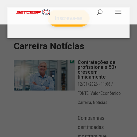
Inscreva-se
Carreira
Notícias
Contratações de
profissionais 50+
crescem
timidamente
12/01/2026 - 11:06
/
FONTE: Valor Econômico
Carreira
,
Notícias
Companhias
certificadas
mostram que