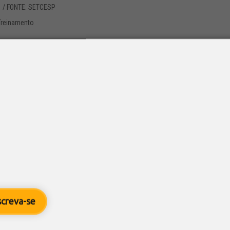
1
/ FONTE: SETCESP
Treinamento
mação e inscreva-se O 1ºtrimestre já tem uma programação es
ESP para o 1º trimestre de 2025 já estão disponíveis para a 
 entidade se inicia no dia 18 de...
a programação de cursos do SETCESP 
6
/ SETCESP
Treinamento
mação e inscreva-se As opções de cursos do SETCESP para est
lendário de cursos oferecidos pela entidade se inicia no dia 13
screva-se
dentes de...