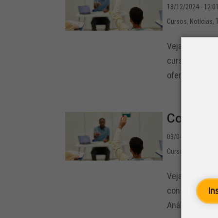
18/12/2024 - 12:0
Cursos
,
Notícias
,
Veja a progra
cursos do SETC
oferecidos pela
Confira 
03/04/2023 - 12:0
Cursos
,
Notícias
,
Veja a progra
consulta. O ca
In
Análise de aci