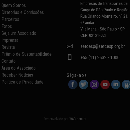
Empresas de Transportes de
Quem Somos
Carga de São Paulo e Região
Diretorias e Comissões
Rua Orlando Monteiro, nº 21,
Parceiros
6º andar
Fotos
Vila Maria - São Paulo • SP
Seja um Associado
CEP: 02121-021
Imprensa

setcesp@setcesp.org.br
Revista
Prêmio de Sustentabilidade

+55 (11) 2632 - 1000
Contato
Área do Associado
Receber Notícias
Siga-nos
Política de Privacidade
Desenvolvido por
WAB.com.br