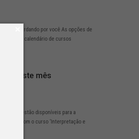
pecial aguardando por você As opções de
consulta. O calendário de cursos
para este mês
e mês já estão disponíveis para a
 de abril, com o curso ‘Interpretação e