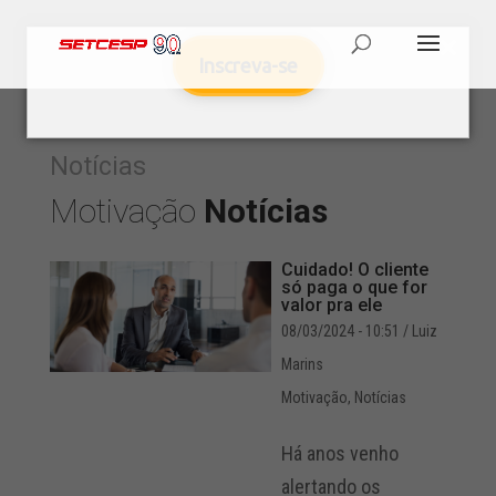
Inscreva-se
Notícias
Motivação
Notícias
Cuidado! O cliente
só paga o que for
valor pra ele
08/03/2024 - 10:51
/ Luiz
Marins
Motivação
,
Notícias
Há anos venho
alertando os