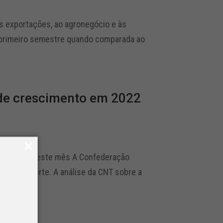
s exportações, ao agronegócio e às
 primeiro semestre quando comparada ao
 de crescimento em 2022
e Serviços deste mês A Confederação
 do Transporte. A análise da CNT sobre a