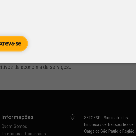
ansportes ganham impulso com segmen
io de carga
2
/ Valor Econômico
as
screva-se
erviços de atividade de transportes cresceu 1,8% entre outu
l de Serviços (PMS) do Instituto Brasileiro de Geografia e Es
itivos da economia de serviços...
Informações

SETCESP - Sindicato das
Empresas de Transportes de
Quem Somos
Carga de São Paulo e Região
Diretorias e Comissões