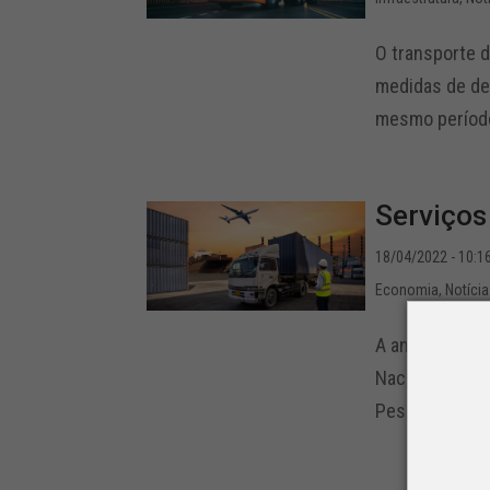
O transporte 
medidas de de
mesmo período
Serviços
18/04/2022 - 10:1
Economia
,
Notíci
A análise faz
Nacional do Tr
Pesquisa Mensa