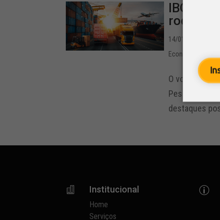
IBGE: Tr
rodoviár
14/01/2022 - 12:1
Economia
,
Notíci
In
O volume de s
Pesquisa Mensa
destaques pos
Institucional

p
Home
Serviços