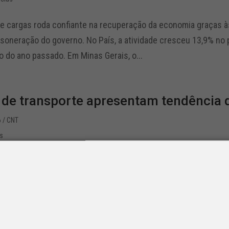
de cargas roda confiante na recuperação da economia graças à
soneração do governo. No País, a atividade cresceu 13,9% no
 do ano passado. Em Minas Gerais, o...
 de transporte apresentam tendência
6
/ CNT
as
 parte do Radar CNT do Transporte sobre a Pesquisa Mensal d
ansporte publicou, no último dia 14, nova edição do Radar CNT
l de Serviços (PMS), divulgada...