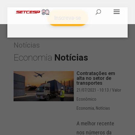
Inscreva-se
Notícias
Economia
Notícias
Contratações em
alta no setor de
transportes
21/07/2021 - 10:13
/ Valor
Econômico
Economia
,
Notícias
A melhor recente
nos números da