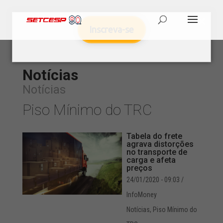
Inscreva-se
Notícias
Notícias
Piso Mínimo do TRC
Tabela do frete
agrava distorções
no transporte de
carga e afeta
preços
24/01/2020 - 09:03
/
InfoMoney
Notícias
,
Piso Mínimo do