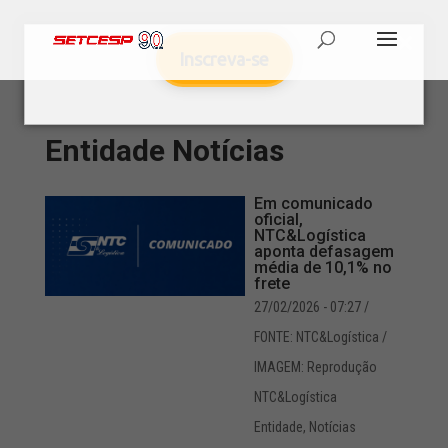
Inscreva-se
Entidade
Notícias
Em comunicado
oficial,
NTC&Logística
aponta defasagem
média de 10,1% no
frete
27/02/2026 - 07:27
/
FONTE: NTC&Logística /
IMAGEM: Reprodução
NTC&Logística
Entidade
,
Notícias