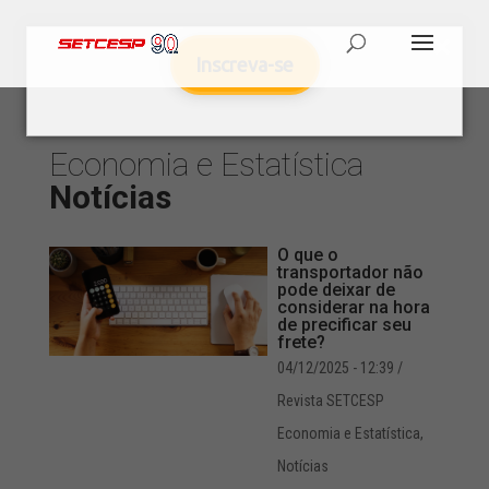
Inscreva-se
Economia e Estatística
Notícias
O que o
transportador não
pode deixar de
considerar na hora
de precificar seu
frete?
04/12/2025 - 12:39
/
Revista SETCESP
Economia e Estatística
,
Notícias