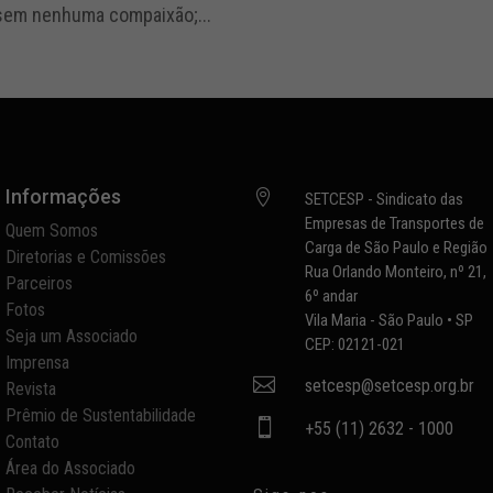
 sem nenhuma compaixão;...
Informações

SETCESP - Sindicato das
Empresas de Transportes de
Quem Somos
Carga de São Paulo e Região
Diretorias e Comissões
Rua Orlando Monteiro, nº 21,
Parceiros
6º andar
Fotos
Vila Maria - São Paulo • SP
Seja um Associado
CEP: 02121-021
Imprensa

setcesp@setcesp.org.br
Revista
Prêmio de Sustentabilidade

+55 (11) 2632 - 1000
Contato
Área do Associado