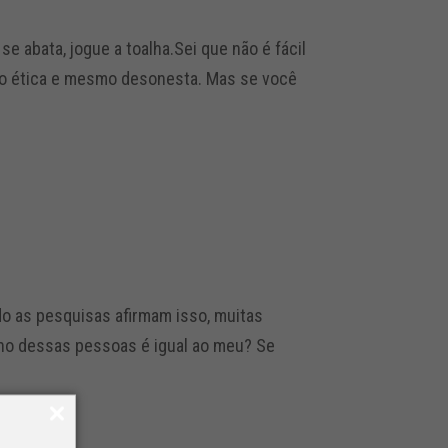
 abata, jogue a toalha.Sei que não é fácil
uco ética e mesmo desonesta. Mas se você
o as pesquisas afirmam isso, muitas
ho dessas pessoas é igual ao meu? Se