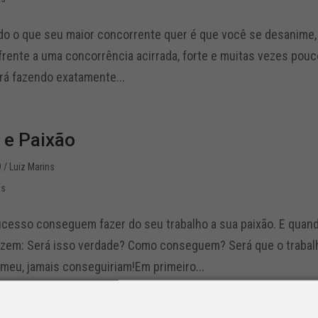
o o que seu maior concorrente quer é que você se desanime, se
 frente a uma concorrência acirrada, forte e muitas vezes po
rá fazendo exatamente...
 e Paixão
9
/ Luiz Marins
as
cesso conseguem fazer do seu trabalho a sua paixão. E quand
zem: Será isso verdade? Como conseguem? Será que o trabal
 meu, jamais conseguiriam!Em primeiro...