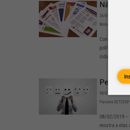
Não gost
26/04/2019 - 16:4
Motivação
Conheço pesso
políticos e pa
cidade, a popu
In
Pessoas 
08/02/2019 - 12:2
Parceria SETCESP
08/02/2019 – 
mostra a elas