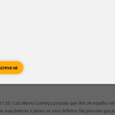
o do meu chefe. Por isso prejudico a
8
/ Luiz Marins
as que, por não gostarem de seus chefes, procuram prejudi
rtidos que, por não gostarem do presidente, governador ou pref
lação toda.Conheço...
screva-se
com espelho seletivo
3
11:55 / Luiz Marins Conheço pessoas que têm um espelho sel
 as suas belezas e jamais os seus defeitos.São pessoas que j