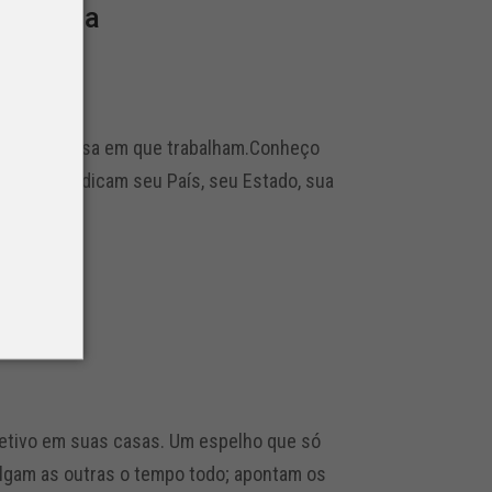
 empresa
car a empresa em que trabalham.Conheço
eito, prejudicam seu País, seu Estado, sua
etivo em suas casas. Um espelho que só
ulgam as outras o tempo todo; apontam os