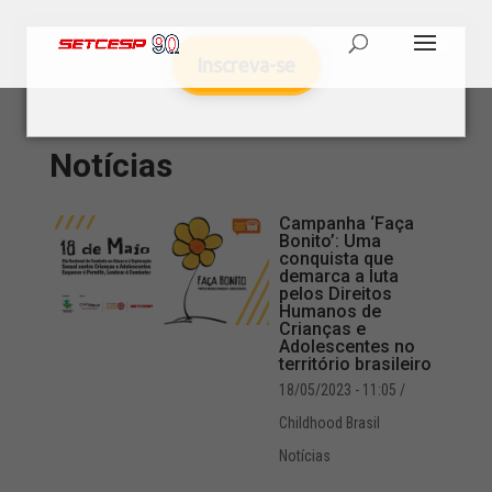
Inscreva-se
Notícias
Campanha ‘Faça
Bonito’: Uma
conquista que
demarca a luta
pelos Direitos
Humanos de
Crianças e
Adolescentes no
território brasileiro
18/05/2023 - 11:05
/
Childhood Brasil
Notícias