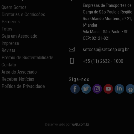
Empresas de Transportes de
Quem Somos
Carga de São Paulo e Região
Diretorias e Comissões
Rua Orlando Monteiro, nº 21,
Parceiros
6º andar
Fotos
Vila Maria - São Paulo • SP
Seja um Associado
CEP: 02121-021
Imprensa

setcesp@setcesp.org.br
Revista
Prêmio de Sustentabilidade

+55 (11) 2632 - 1000
Contato
Área do Associado
Receber Notícias
Siga-nos
Política de Privacidade
Desenvolvido por
WAB.com.br