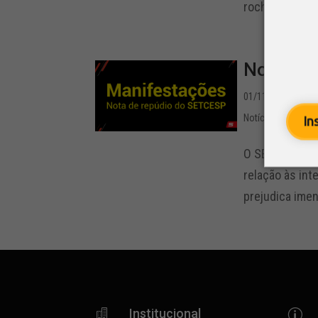
rochas. A inter
Nota de 
01/11/2022 - 11:4
Notícias
,
Rodovia
In
O SETCESP – S
relação às int
prejudica imen
Institucional

p