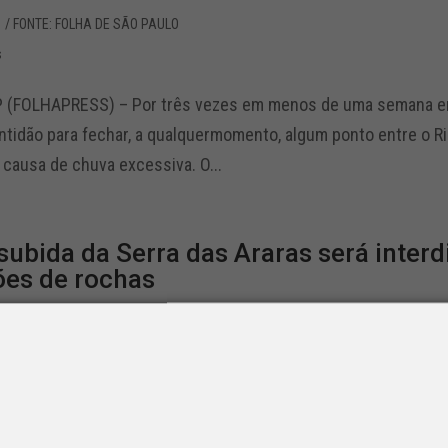
1
/ FONTE: FOLHA DE SÃO PAULO
s
 (FOLHAPRESS) – Por três vezes em menos de uma semana em
ntidão para fechar, a qualquermomento, algum ponto entre o Ri
 causa de chuva excessiva. O...
 subida da Serra das Araras será inter
es de rochas
3
/ FONTE: G1
s
m até quinta-feira (15), das 13h às 15h, no km 225, em Paraca
ntido Rio de Janeiro. A pista de subida da Serra das Araras fo