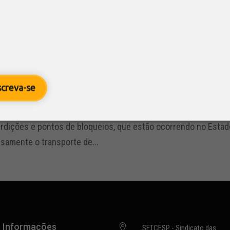
rupção no tráfego, na...
repúdio do SETCESP contra o bloqueio
8
/ SETCESP
s
screva-se
indicato das Empresas de Transportes de Carga de São Paulo 
erdições e pontos de bloqueios, que estão ocorrendo no Estado
samente o transporte de...
Informações

SETCESP - Sindicato das