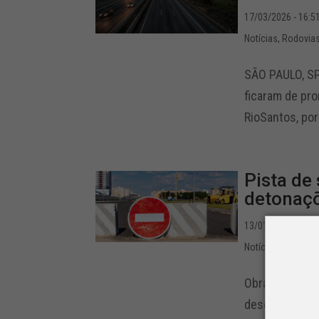
17/03/2026 - 16:5
Notícias
,
Rodovia
SÃO PAULO, SP
ficaram de pro
RioSantos, por
Pista de
detonaçõ
13/01/2026 - 15:1
Notícias
,
Rodovia
Obras acontece
descida, no se