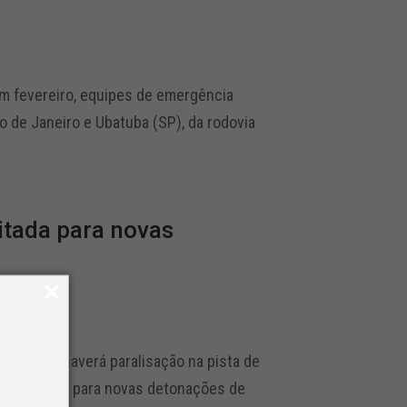
 fevereiro, equipes de emergência
o de Janeiro e Ubatuba (SP), da rodovia
ditada para novas
mbi. Não haverá paralisação na pista de
i interditada para novas detonações de