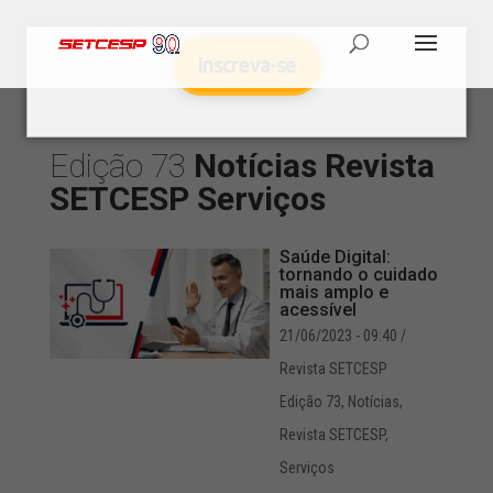
Inscreva-se
Edição 73
Notícias
Revista
SETCESP
Serviços
Saúde Digital:
tornando o cuidado
mais amplo e
acessível
21/06/2023 - 09:40
/
Revista SETCESP
Edição 73
,
Notícias
,
Revista SETCESP
,
Serviços