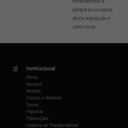
entendermos o
porquê precisamos
desta legislação e
como essa...
Institucional

Home
Serviços
Notícias
Eventos e Reuniões
Cursos
Palestras
Publicações
Cadastro de Transportadoras