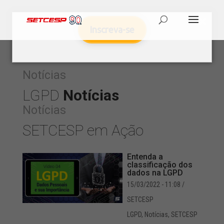
Inscreva-se
Notícias
LGPD
Notícias
Notícias
SETCESP em Ação
Entenda a
classificação dos
dados na LGPD
15/03/2022 - 11:08
/
SETCESP
LGPD
,
Notícias
,
SETCESP