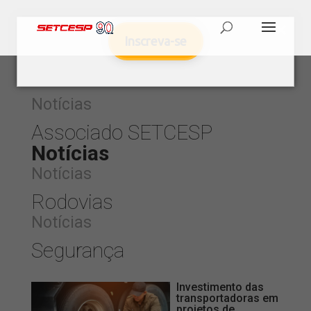
Inscreva-se
Notícias
Associado SETCESP
Notícias
Notícias
Rodovias
Notícias
Segurança
Investimento das
transportadoras em
projetos de