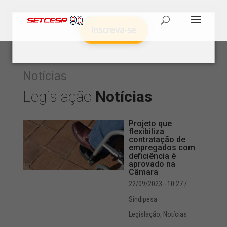
Inscreva-se
Notícias
Legislação
Notícias
Projeto que
flexibiliza
contratação de
empregados com
deficiência é
aprovado na
Câmara
22/09/2023 - 10:27
/
Sindipesa
Legislação
,
Notícias