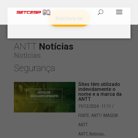
Inscreva-se
ANTT
Notícias
Notícias
Segurança
Sites têm utilizado
indevidamente o
nome e a marca da
ANTT
19/12/2024 - 11:11
/
FONTE: ANTT/ IMAGEM:
ANTT
ANTT
,
Notícias
,