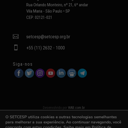
Rua Orlando Monteiro, nº 21, 6º andar
Vila Maria - São Paulo • SP
CEP: 02121-021

setcesp@setcesp.org.br

+55 (11) 2632 - 1000
Siga-nos
Desenvolvido por
WAB.com.br
O SETCESP utiliza cookies e outras tecnologias semelhantes
para melhorar a sua experiência. Ao continuar navegando, você
concorda com estas condições. Saiba mais em
Política de