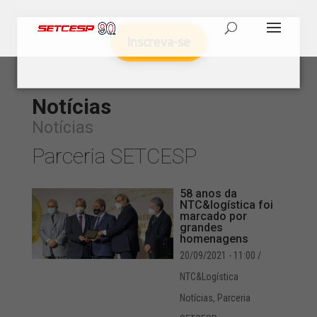
Inscreva-se
Notícias
Notícias
Parceria SETCESP
58 anos da
NTC&logística foi
marcado por
grandes
homenagens
20/09/2021 - 11:00
/
NTC&Logística
Notícias
,
Parceria