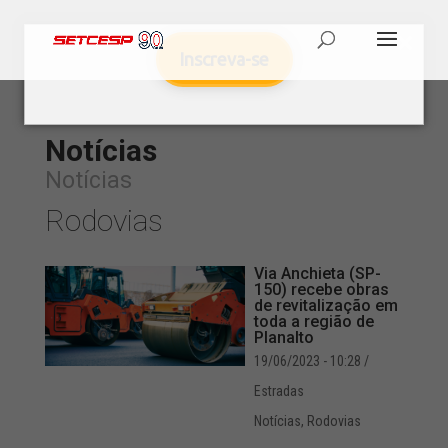
Inscreva-se
Notícias
Notícias
Rodovias
Via Anchieta (SP-
150) recebe obras
de revitalização em
toda a região de
Planalto
19/06/2023 - 10:28
/
Estradas
Notícias
,
Rodovias