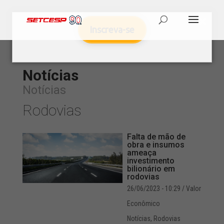
Inscreva-se
Notícias
Notícias
Rodovias
Falta de mão de
obra e insumos
ameaça
investimento
bilionário em
rodovias
26/06/2023 - 10:29
/ Valor
Econômico
Notícias
,
Rodovias