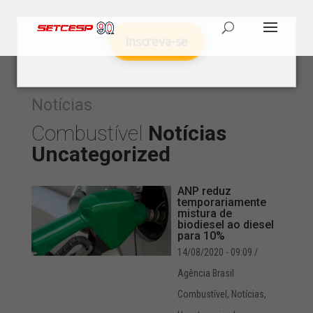
Inscreva-se
Notícias
Combustível
Notícias
Uncategorized
ANP reduz
temporariamente
mistura de
biodiesel ao diesel
para 10%
14/08/2020 - 09:09
/
Agência Brasil
Combustível
,
Notícias
,