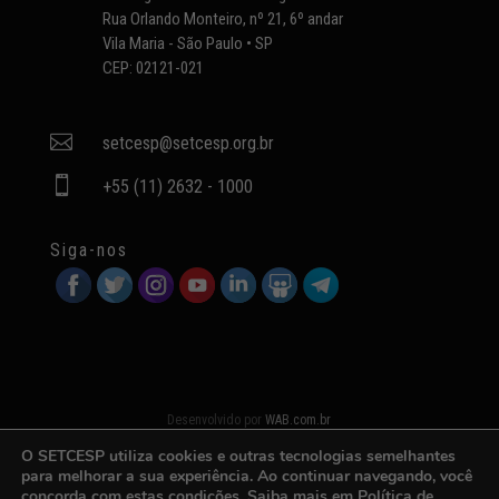
Rua Orlando Monteiro, nº 21, 6º andar
Vila Maria - São Paulo • SP
CEP: 02121-021

setcesp@setcesp.org.br

+55 (11) 2632 - 1000
Siga-nos
Desenvolvido por
WAB.com.br
O SETCESP utiliza cookies e outras tecnologias semelhantes
para melhorar a sua experiência. Ao continuar navegando, você
concorda com estas condições. Saiba mais em
Política de