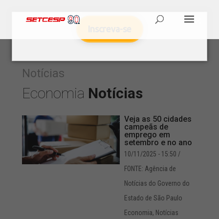
Inscreva-se
Notícias
Economia
Notícias
Veja as 50 cidades
campeãs de
emprego em
setembro e no ano
10/11/2025 - 15:50
/
FONTE: Agência de
Notícias do Governo do
Estado de São Paulo
Economia
,
Notícias