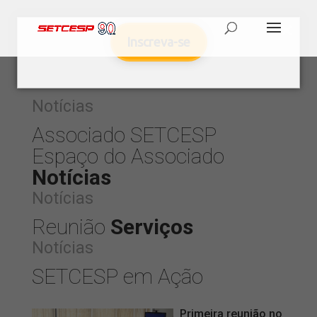
Inscreva-se
Notícias
Associado SETCESP
Espaço do Associado
Notícias
Notícias
Reunião
Serviços
Notícias
SETCESP em Ação
Primeira reunião no