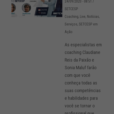
24/09/2020 - 08:51
/
SETCESP
Coaching
,
Live
,
Notícias
,
Serviços
,
SETCESP em
Ação
As especialistas em
coaching Claudiane
Reis da Paixão e
Sonia Maluf farão
com que você
conheça todas as
suas competências
e habilidades para
você se tornar o
profissional que