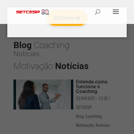
Inscreva-se
Blog
Coaching
Notícias
Motivação
Notícias
Entenda como
funciona o
Coaching
22/04/2021 - 12:20
/
SETCESP
Blog
,
Coaching
,
Motivação
,
Notícias