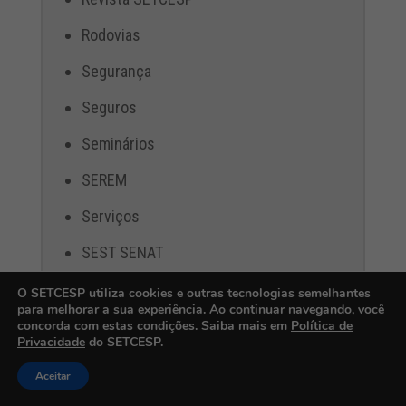
Rodovias
Segurança
Seguros
Seminários
SEREM
Serviços
SEST SENAT
SETCESP em Ação
O SETCESP utiliza cookies e outras tecnologias semelhantes
para melhorar a sua experiência. Ao continuar navegando, você
SETCESP na Mídia
concorda com estas condições. Saiba mais em
Política de
Privacidade
do SETCESP.
SETOR DE TRANSPORTE
Aceitar
Suporte ao Transportador - Roubo de