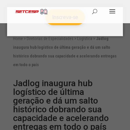
Inscreva-se
Home
>
Diretorias de Especialidades
>
Logística
>
Jadlog
inaugura hub logístico de última geração e dá um salto
histórico dobrando sua capacidade e acelerando entregas
em todo o país
Jadlog inaugura hub
logístico de última
geração e dá um salto
histórico dobrando sua
capacidade e acelerando
entregas em todo o país