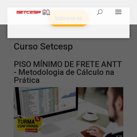
Inscreva-se
Curso Setcesp
PISO MÍNIMO DE FRETE ANTT
- Metodologia de Cálculo na
Prática