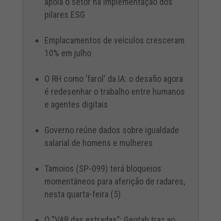
apoia o setor na implementação dos
pilares ESG
Emplacamentos de veículos cresceram
10% em julho
O RH como 'farol' da IA: o desafio agora
é redesenhar o trabalho entre humanos
e agentes digitais
Governo reúne dados sobre igualdade
salarial de homens e mulheres
Tamoios (SP-099) terá bloqueios
momentâneos para aferição de radares,
nesta quarta-feira (5)
O "VAR das estradas": Geotab traz ao