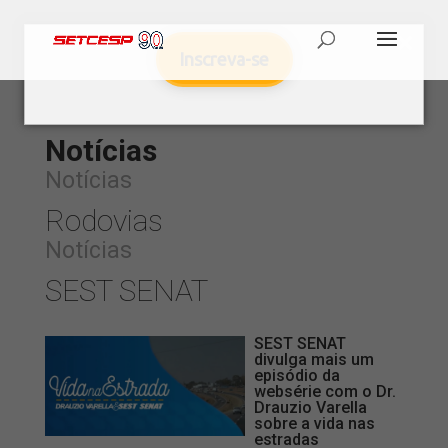
Inscreva-se
Notícias
Notícias
Rodovias
Notícias
SEST SENAT
SEST SENAT
divulga mais um
episódio da
websérie com o Dr.
Drauzio Varella
sobre a vida nas
estradas