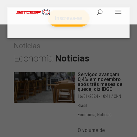
Inscreva-se
Notícias
Economia
Notícias
Serviços avançam
0,4% em novembro
após três meses de
queda, diz IBGE
16/01/2024 - 10:41
/ CNN
Brasil
Economia
,
Notícias
O volume de