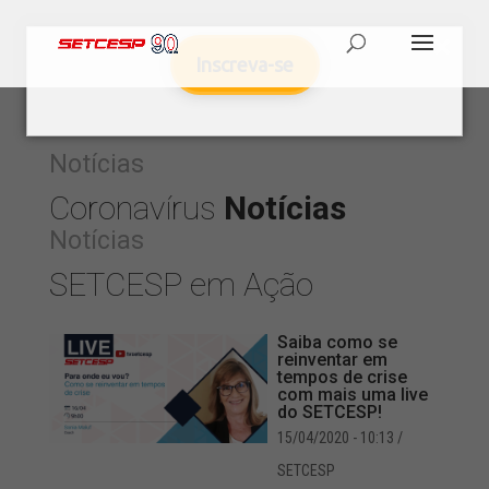
Inscreva-se
Notícias
Coronavírus
Notícias
Notícias
SETCESP em Ação
Saiba como se
reinventar em
tempos de crise
com mais uma live
do SETCESP!
15/04/2020 - 10:13
/
SETCESP