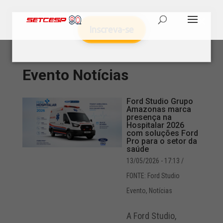
Inscreva-se
Evento
Notícias
Ford Studio Grupo
Amazonas marca
presença na
Hospitalar 2026
com soluções Ford
Pro para o setor da
saúde
13/05/2026 - 17:13
/
FONTE: Ford Studio
Evento
,
Notícias
A Ford Studio,