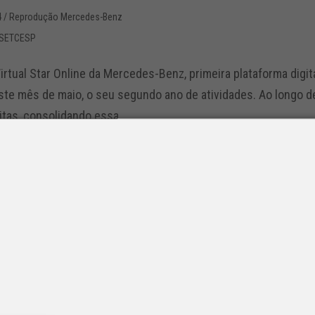
4
/ Reprodução Mercedes-Benz
 SETCESP
tual Star Online da Mercedes-Benz, primeira plataforma digita
te mês de maio, o seu segundo ano de atividades. Ao longo de
itas, consolidando essa...
-Benz entrega primeiro caminhão ven
 virtual
9
/ Mercedes-Benz
 SETCESP
edes-Benz Star Online leva o concessionário para dentro da c
 já entregou o primeiro caminhão vendido pelo showroom virtu