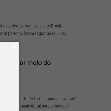
l de veículos comerciais no Brasil,
ste período, foram registradas 3,385
dido por meio do
asa do cliente de forma rápida e práticaA
al – novo canal digital para vendas de