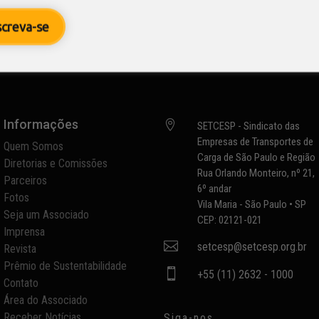
rciais lançado recentemente...
screva-se
Informações

SETCESP - Sindicato das
Empresas de Transportes de
Quem Somos
Carga de São Paulo e Região
Diretorias e Comissões
Rua Orlando Monteiro, nº 21,
Parceiros
6º andar
Fotos
Vila Maria - São Paulo • SP
Seja um Associado
CEP: 02121-021
Imprensa

setcesp@setcesp.org.br
Revista
Prêmio de Sustentabilidade

+55 (11) 2632 - 1000
Contato
Área do Associado
Receber Notícias
Siga-nos