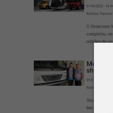
01/06/2022 - 10:4
Notícias
,
Parceria
O Showroom Vir
completou, nes
milhões de vis
Mercedes
showroom
09/07/2020 - 14:5
Notícias
,
Parceria
Showroom Merc
Mercedes-Benz