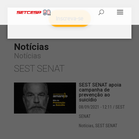
Inscreva-se
Notícias
Notícias
SEST SENAT
SEST SENAT apoia
campanha de
prevenção ao
suicídio
08/09/2021 - 12:11
/ SEST
SENAT
Notícias
,
SEST SENAT