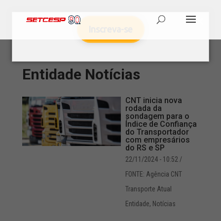
Inscreva-se
Entidade
Notícias
CNT inicia nova
rodada da
sondagem para o
Índice de Confiança
do Transportador
com empresários
do RS e SP
22/11/2024 - 10:52
/
FONTE: Agência CNT
Transporte Atual
Entidade
,
Notícias