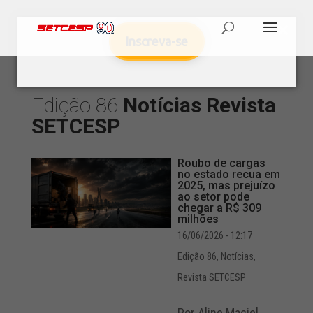
Inscreva-se
Edição 86
Notícias
Revista
SETCESP
Roubo de cargas
no estado recua em
2025, mas prejuízo
ao setor pode
chegar a R$ 309
milhões
16/06/2026 - 12:17
Edição 86
,
Notícias
,
Revista SETCESP
Por Aline Maciel