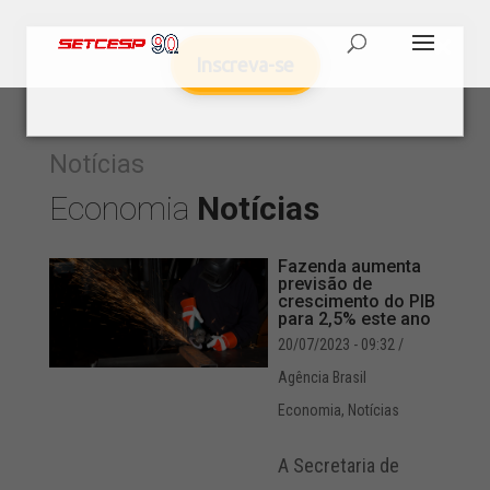
Inscreva-se
Notícias
Economia
Notícias
Fazenda aumenta
previsão de
crescimento do PIB
para 2,5% este ano
20/07/2023 - 09:32
/
Agência Brasil
Economia
,
Notícias
A Secretaria de