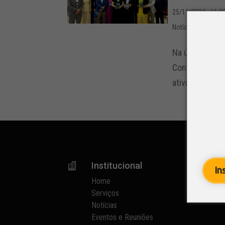
25/11/2024 - 11:2
Notícias
,
SETCESP
Na última quin
Convention Ale
atividades da 
Institucional

p
In
Home
Serviços
Notícias
Eventos e Reuniões