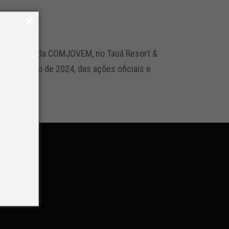
tro Nacional da COMJOVEM, no Tauá Resort &
nto, no ano de 2024, das ações oficiais e