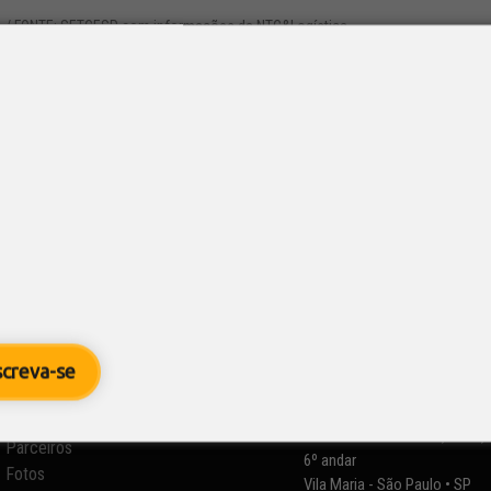
6
/ FONTE: SETCESP com informações da NTC&Logística.
 em Ação
ta-feira (21), teve início o Congresso NTC 2024 – XVII Encon
xânia, em Goiás. O evento marca a finalização e o reconhecime
Comissão de...
Informações

SETCESP - Sindicato das
screva-se
Empresas de Transportes de
Quem Somos
Carga de São Paulo e Região
Diretorias e Comissões
Rua Orlando Monteiro, nº 21,
Parceiros
6º andar
Fotos
Vila Maria - São Paulo • SP