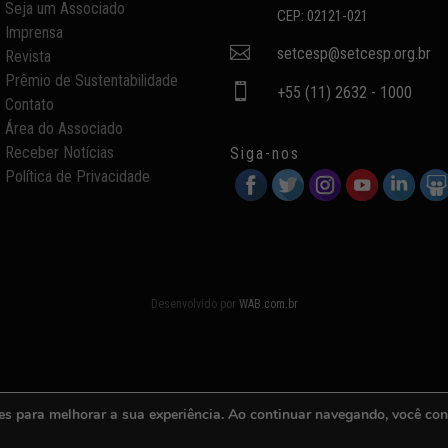
Seja um Associado
CEP: 02121-021
Imprensa

setcesp@setcesp.org.br
Revista
Prêmio de Sustentabilidade

+55 (11) 2632 - 1000
Contato
Área do Associado
Receber Notícias
Siga-nos
Política de Privacidade
Desenvolvido por
WAB.com.br
es para melhorar a sua experiência. Ao continuar navegando, você co