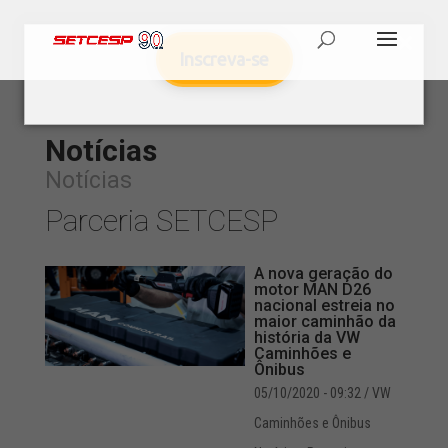
Inscreva-se
Notícias
Notícias
Parceria SETCESP
A nova geração do
motor MAN D26
nacional estreia no
maior caminhão da
história da VW
Caminhões e
Ônibus
05/10/2020 - 09:32
/ VW
Caminhões e Ônibus