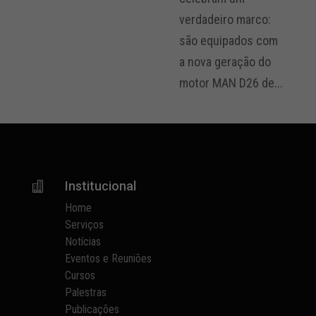
verdadeiro marco:
são equipados com
a nova geração do
motor MAN D26 de...
Institucional

Home
Serviços
Notícias
Eventos e Reuniões
Cursos
Palestras
Publicações