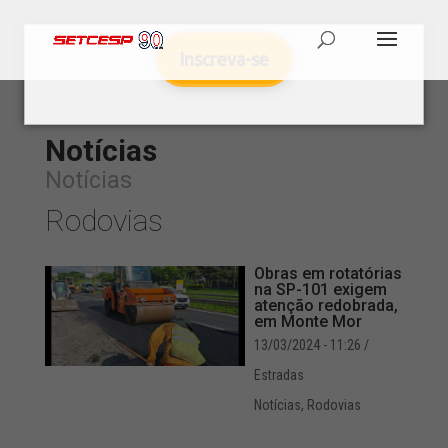
Inscreva-se
Notícias
Notícias
Rodovias
Obras em rotatórias
na SP-101 exigem
atenção redobrada,
em Monte Mor
13/03/2024 - 11:26
/
Estradas
Notícias
,
Rodovias